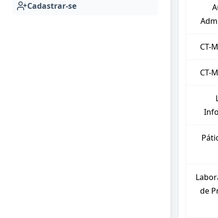
Cadastrar-se
A
Admi
CT-M
CT-M
Inf
Páti
Labor
de P