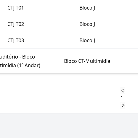
CTJ T01
Bloco J
CTJ T02
Bloco J
CTJ T03
Bloco J
uditório - Bloco
Bloco CT-Multimídia
timídia (1º Andar)
1